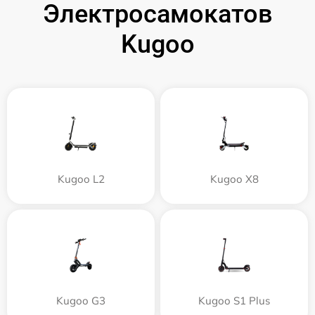
Электросамокатов
Kugoo
Kugoo L2
Kugoo X8
Kugoo G3
Kugoo S1 Plus