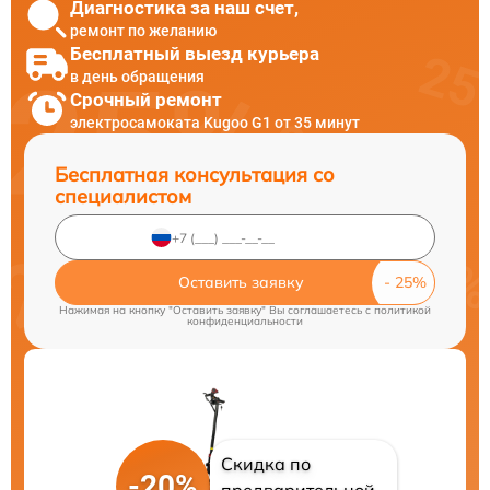
Диагностика за наш счет,
ремонт по желанию
Бесплатный выезд курьера
в день обращения
Срочный ремонт
электросамоката Kugoo G1 от 35 минут
Бесплатная консультация со
специалистом
Оставить заявку
Нажимая на кнопку "Оставить заявку" Вы соглашаетесь c
политикой
конфиденциальности
Скидка по
-20%