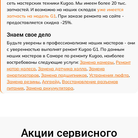
сеть мастерских техники Kugoo. Мы имеем более 20 тыс.
запчастей. И возможно на наших складах
уже имеется
запчасть на модель G1
. При заказе ремонта на сайте -
предоставляется скидка -25%.
Знаем свое дело
Будьте уверены в профессионализме наших мастеров - они
с уверенностью выполнят ремонт Kugoo G1. По данным
наших мастеров в Самаре по ремонту Kugoo, наиболее
востребованы следующие услуги:
Замена камеры
,
Ремонт
мотор-колеса
,
Замена датчика холла
,
Замена
амортизаторов
,
Замена подшипников
,
Устранения люфта
,
Замена резины
,
Апгрейд
,
Восстановление разъемов
питания
,
Замена аккумулятора
.
Акции сервисного