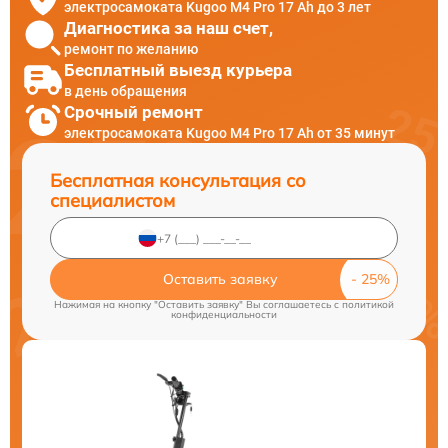
электросамоката Kugoo M4 Pro 17 Ah до 3 лет
Диагностика за наш счет,
ремонт по желанию
Бесплатный выезд курьера
в день обращения
Срочный ремонт
электросамоката Kugoo M4 Pro 17 Ah от 35 минут
Бесплатная консультация со
специалистом
Оставить заявку
Нажимая на кнопку "Оставить заявку" Вы соглашаетесь c
политикой
конфиденциальности