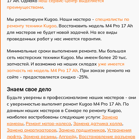
17 Ah. Однако
наш сервис-центр выделяется
преимуществами
.
Мы ремонтируем Kugoo. Наши мастера -
специалисты по
ремонту техники Kugoo
. Восстановить модель M4 Pro 17 Ah
для мастеров не будет новой задачей. На все виды
проведенных работ у нас имеется гарантия.
Минимальные сроки выполнения ремонта. Мы большая
сеть мастерских техники Kugoo. Мы имеем более 20 тыс.
запчастей. И возможно на наших складах
уже имеется
запчасть на модель M4 Pro 17 Ah
. При заказе ремонта на
сайте - предоставляется скидка -25%.
Знаем свое дело
Будьте уверены в профессионализме наших мастеров - они
с уверенностью выполнят ремонт Kugoo M4 Pro 17 Ah. По
данным наших мастеров в Самаре по ремонту Kugoo,
наиболее востребованы следующие услуги:
Замена
камеры
,
Ремонт мотор-колеса
,
Замена датчика холла
,
Замена амортизаторов
,
Замена подшипников
,
Устранения
люфта
,
Замена резины
,
Апгрейд
,
Восстановление разъемов